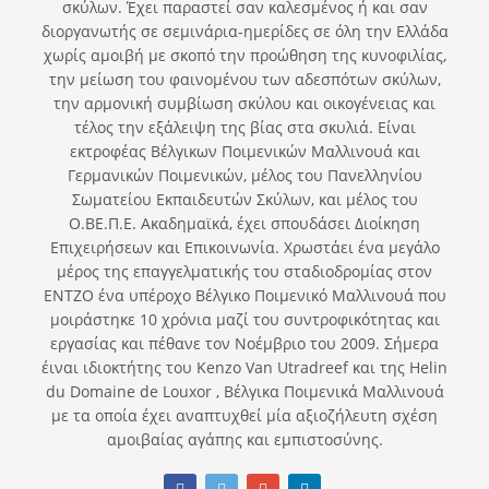
σκύλων. Έχει παραστεί σαν καλεσμένος ή και σαν
διοργανωτής σε σεμινάρια-ημερίδες σε όλη την Ελλάδα
χωρίς αμοιβή με σκοπό την προώθηση της κυνοφιλίας,
την μείωση του φαινομένου των αδεσπότων σκύλων,
την αρμονική συμβίωση σκύλου και οικογένειας και
τέλος την εξάλειψη της βίας στα σκυλιά. Είναι
εκτροφέας Βέλγικων Ποιμενικών Μαλλινουά και
Γερμανικών Ποιμενικών, μέλος του Πανελληνίου
Σωματείου Εκπαιδευτών Σκύλων, και μέλος του
Ο.ΒΕ.Π.Ε. Ακαδημαϊκά, έχει σπουδάσει Διοίκηση
Επιχειρήσεων και Επικοινωνία. Χρωστάει ένα μεγάλο
μέρος της επαγγελματικής του σταδιοδρομίας στον
ΕΝΤΖΟ ένα υπέροχο Βέλγικο Ποιμενικό Μαλλινουά που
μοιράστηκε 10 χρόνια μαζί του συντροφικότητας και
εργασίας και πέθανε τον Νοέμβριο του 2009. Σήμερα
έιναι ιδιοκτήτης του Kenzo Van Utradreef και της Helin
du Domaine de Louxor , Βέλγικα Ποιμενικά Μαλλινουά
με τα οποία έχει αναπτυχθεί μία αξιοζήλευτη σχέση
αμοιβαίας αγάπης και εμπιστοσύνης.