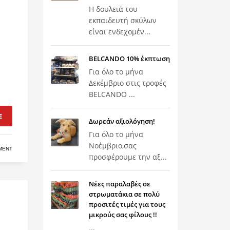
Η δουλειά του
εκπαιδευτή σκύλων
είναι ενδεχομέν...
BELCANDO 10% έκπτωση
Για όλο το μήνα
Δεκέμβριο στις τροφές
BELCANDO ...
E
Δωρεάν αξιολόγηση!
Για όλο το μήνα
Νοέμβριο,σας
MENT
προσφέρουμε την αξ...
Νέες παραλαβές σε
στρωματάκια σε πολύ
προσιτές τιμές για τους
μικρούς σας φίλους !!
...