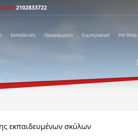
ε μας:
2102833722
o
Εκπαίδευση
Προγράμματα
Συμπεριφορά
Pet Shop
ης εκπαιδευμένων σκύλων