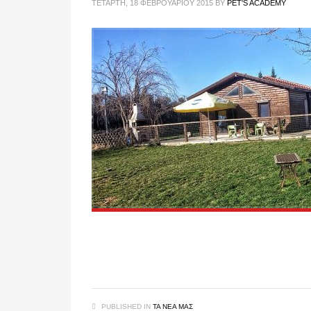
ΤΕΤΆΡΤΗ, 18 ΦΕΒΡΟΥΑΡΊΟΥ 2015
BY
PET'S ACADEMY
PUBLISHED IN
ΤΑ ΝΈΑ ΜΑΣ