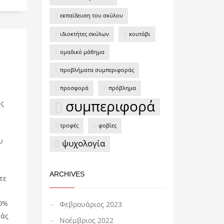
εκπαίδευση του σκύλου
ιδιοκτήτες σκύλων
κουτάβι
ομαδικό μάθημα
προβλήματα συμπεριφοράς
προσφορά
πρόβλημα
συμπεριφορά
ης
τροφές
φοβίες
υ
ψυχολογία
ARCHIVES
τε
70%
Φεβρουάριος 2023
μάς
Νοέμβριος 2022