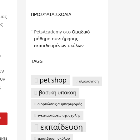
ΠΡΌΣΦΑΤΑ ΣΧΌΛΙΑ
μας
ος
PetsAcademy
στο
Ομαδικό
μάθημα συντήρησης
εκπαιδευμένων σκύλων
α
TAGS
υν
pet shop
ουν
αξιολόγηση
ς
βασική υπακοή
διορθώσεις συμπεριφοράς
εγκαταστάσεις της σχολής
E
εκπαίδευση
εκπαίδευση σκύλου
ENTS